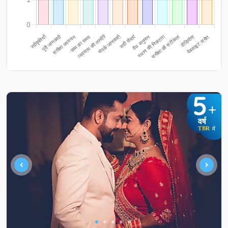
5
+
वर्ष
TBR
में