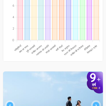
9
+
वर्ष
TBR
में