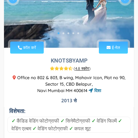
कॉल करें
ई-मेल
KNOTSBYAMP
(
4.8 स्कोर
)
Office no 802 & 803, B wing, Mahavir Icon, Plot no 90,
Sector 15, CBD Belapur,
Navi Mumbai MH 400614
दिशा
2013 से
विशेषता:
✓
कैंडिड वेडिंग फोटोग्राफी
✓
सिनेमैटोग्राफी
✓
वेडिंग फिल्में
✓
वेडिंग एल्बम
✓
वेडिंग फोटोग्राफी
✓
कपल शूट