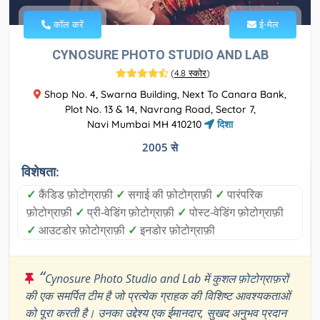
कॉल करें
ई-मेल
CYNOSURE PHOTO STUDIO AND LAB
(
4.8 स्कोर
)
Shop No. 4, Swarna Building, Next To Canara Bank,
Plot No. 13 & 14, Navrang Road, Sector 7,
Navi Mumbai MH 410210
दिशा
2005 से
विशेषता:
✓
कैंडिड फ़ोटोग्राफ़ी
✓
सगाई की फ़ोटोग्राफ़ी
✓
पारंपरिक
फ़ोटोग्राफ़ी
✓
प्री-वेडिंग फ़ोटोग्राफ़ी
✓
पोस्ट-वेडिंग फ़ोटोग्राफ़ी
✓
आउटडोर फ़ोटोग्राफ़ी
✓
इनडोर फ़ोटोग्राफ़ी
“
Cynosure Photo Studio and Lab में कुशल फ़ोटोग्राफ़रों
की एक समर्पित टीम है जो प्रत्येक ग्राहक की विशिष्ट आवश्यकताओं
को पूरा करती है। उनका उद्देश्य एक ईमानदार, सुखद अनुभव प्रदान