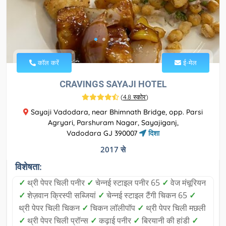
कॉल करें
ई-मेल
CRAVINGS SAYAJI HOTEL
(
4.8 स्कोर
)
Sayaji Vadodara, near Bhimnath Bridge, opp. Parsi
Agryari, Parshuram Nagar, Sayajiganj,
Vadodara GJ 390007
दिशा
2017 से
विशेषता:
✓
थ्री पेपर चिली पनीर
✓
चेन्नई स्टाइल पनीर 65
✓
वेज मंचूरियन
✓
शेज़वान क्रिस्पी सब्जियां
✓
चेन्नई स्टाइल टैंगी चिकन 65
✓
थ्री पेपर चिली चिकन
✓
चिकन लॉलीपॉप
✓
थ्री पेपर चिली मछली
✓
थ्री पेपर चिली प्रॉन्स
✓
कढ़ाई पनीर
✓
बिरयानी की हांडी
✓