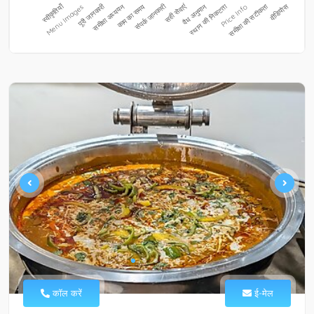
कॉल करें
ई-मेल