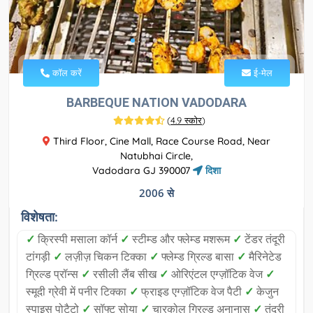
कॉल करें
ई-मेल
BARBEQUE NATION VADODARA
(
4.9 स्कोर
)
Third Floor, Cine Mall, Race Course Road, Near
Natubhai Circle,
Vadodara GJ 390007
दिशा
2006 से
विशेषता:
✓
क्रिस्पी मसाला कॉर्न
✓
स्टीम्ड और फ्लेम्ड मशरूम
✓
टेंडर तंदूरी
टांगड़ी
✓
लज़ीज़ चिकन टिक्का
✓
फ्लेम्ड ग्रिल्ड बासा
✓
मैरिनेटेड
ग्रिल्ड प्रॉन्स
✓
रसीली लैंब सीख
✓
ओरिएंटल एग्ज़ॉटिक वेज
✓
स्मूदी ग्रेवी में पनीर टिक्का
✓
फ्राइड एग्ज़ॉटिक वेज पैटी
✓
केजुन
स्पाइस पोटैटो
✓
सॉफ्ट सोया
✓
चारकोल ग्रिल्ड अनानास
✓
तंदूरी