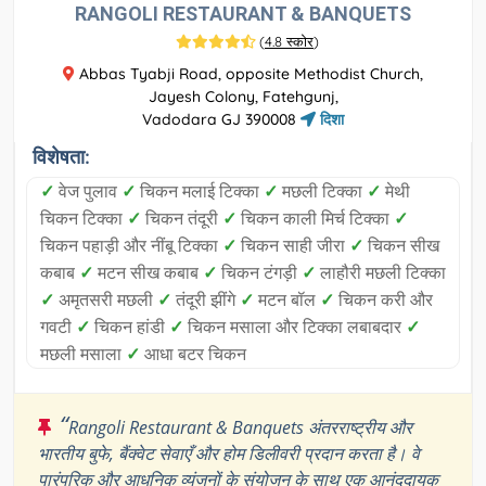
RANGOLI RESTAURANT & BANQUETS
(
4.8 स्कोर
)
Abbas Tyabji Road, opposite Methodist Church,
Jayesh Colony, Fatehgunj,
Vadodara GJ 390008
दिशा
विशेषता:
✓
वेज पुलाव
✓
चिकन मलाई टिक्का
✓
मछली टिक्का
✓
मेथी
चिकन टिक्का
✓
चिकन तंदूरी
✓
चिकन काली मिर्च टिक्का
✓
चिकन पहाड़ी और नींबू टिक्का
✓
चिकन साही जीरा
✓
चिकन सीख
कबाब
✓
मटन सीख कबाब
✓
चिकन टंगड़ी
✓
लाहौरी मछली टिक्का
✓
अमृतसरी मछली
✓
तंदूरी झींगे
✓
मटन बॉल
✓
चिकन करी और
गवटी
✓
चिकन हांडी
✓
चिकन मसाला और टिक्का लबाबदार
✓
मछली मसाला
✓
आधा बटर चिकन
“
Rangoli Restaurant & Banquets अंतरराष्ट्रीय और
भारतीय बुफे, बैंक्वेट सेवाएँ और होम डिलीवरी प्रदान करता है। वे
पारंपरिक और आधुनिक व्यंजनों के संयोजन के साथ एक आनंददायक