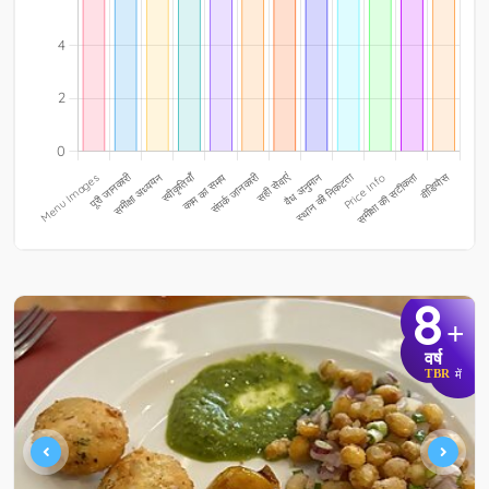
8
+
वर्ष
TBR
में