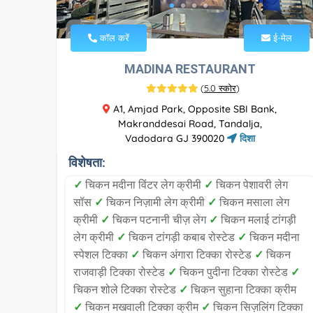
कॉल करें
ई-मेल
MADINA RESTAURANT
(
5.0 स्कोर
)
A1, Amjad Park, Opposite SBI Bank,
Makranddesai Road, Tandalja,
Vadodara GJ 390020
दिशा
विशेषता:
✓
चिकन मदीना विंटर लेग क्रीमी
✓
चिकन पेशावरी लेग
सॉस
✓
चिकन निज़ामी लेग क्रीमी
✓
चिकन मसाला लेग
क्रीमी
✓
चिकन पटनानी चीज़ लेग
✓
चिकन मलाई टांगड़ी
लेग क्रीमी
✓
चिकन टांगड़ी कबाब रोस्टेड
✓
चिकन मदीना
स्पेशल टिक्का
✓
चिकन अंगारा टिक्का रोस्टेड
✓
चिकन
राजवाड़ी टिक्का रोस्टेड
✓
चिकन पुदीना टिक्का रोस्टेड
✓
चिकन शोले टिक्का रोस्टेड
✓
चिकन सुहाना टिक्का क्रीम
✓
चिकन मखवाली टिक्का क्रीम
✓
चिकन सिज़लिंग टिक्का