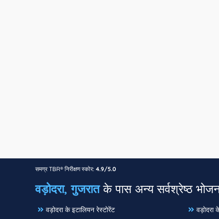
समग्र TBR® निरीक्षण स्कोर:
4.9/5.0
वड़ोदरा, गुजरात
के पास अन्य सर्वश्रेष्ठ भोजन
वड़ोदरा के इटालियन रेस्टोरेंट
वड़ोदरा के