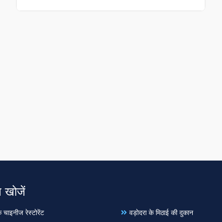
 खोजें
 चाइनीज रेस्टोरेंट
वड़ोदरा के मिठाई की दुकान