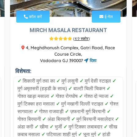
कॉल करें
ई-मेल
MIRCH MASALA RESTAURANT
(
4.9 स्कोर
)
4, Meghdhanush Complex, Gotri Road, Race
Course Circle,
Vadodara GJ 390007
दिशा
विशेषता:
✓
शिकारी मुर्ग तवा का
✓
मुर्ग लसुनी
✓
मुर्ग देसी स्टाइल
✓
मुर्ग अमृतसरी (हड्डी के साथ)
✓
बाल्टी चिली चिकन
✓
गोश्त खाड़ा मसाला
✓
गोश्त रोगघोष
✓
गोश्त दो प्याजा
✓
मुर्ग टिक्का हरा मसाला
✓
मुर्ग मखानी दिल्ली स्टाइल
✓
गोश्त
सागवाला
✓
गोश्त राजवाड़ी
✓
ज़फरानी मुर्ग बिरयानी
✓
गोश्त बिरयानी
✓
अंडा बिरयानी
✓
मुर्ग बिरयानी मसालेदार
✓
अंडा करी
✓
खीमा
✓
भुर्जी
✓
मुर्ग टिक्का लबाबदार
✓
सीख
कबाब मसाला
✓
पटियाला शाही मुर्ग
✓
भूना मुर्ग
✓
हांडी