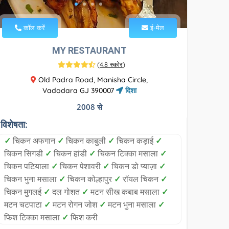
कॉल करें
ई-मेल
MY RESTAURANT
(
4.8 स्कोर
)
Old Padra Road, Manisha Circle,
Vadodara GJ 390007
दिशा
2008 से
विशेषता:
✓
चिकन अफगान
✓
चिकन काबुली
✓
चिकन कड़ाई
✓
चिकन सिगडी
✓
चिकन हांडी
✓
चिकन टिक्का मसाला
✓
चिकन पटियाला
✓
चिकन पेशावरी
✓
चिकन डो प्याज़ा
✓
चिकन भुना मसाला
✓
चिकन कोल्हापुर
✓
रॉयल चिकन
✓
चिकन मुगलई
✓
दल गोशत
✓
मटन सीख कबाब मसाला
✓
मटन चटपाटा
✓
मटन रोगन जोश
✓
मटन भुना मसाला
✓
फिश टिक्का मसाला
✓
फिश करी