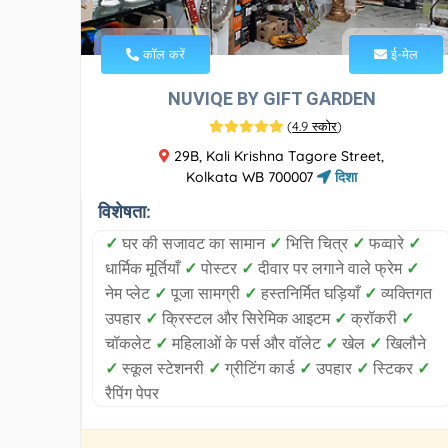
कॉल करें
ई-मेल
NUVIQE BY GIFT GARDEN
(
4.9 स्कोर
)
29B, Kali Krishna Tagore Street,
Kolkata WB 700007
दिशा
विशेषता:
✓
घर की सजावट का सामान
✓
भित्ति चित्र
✓
फव्वारे
✓
धार्मिक मूर्तियाँ
✓
पोस्टर
✓
दीवार पर लगाने वाले फ्रेम
✓
नेम प्लेट
✓
पूजा सामग्री
✓
हस्तनिर्मित घड़ियाँ
✓
व्यक्तिगत
उपहार
✓
क्रिस्टल और सिरेमिक आइटम
✓
क्रॉकरी
✓
चॉकलेट
✓
महिलाओं के पर्स और वॉलेट
✓
खेल
✓
खिलौने
✓
स्कूल स्टेशनरी
✓
ग्रीटिंग कार्ड
✓
उपहार
✓
स्टिकर
✓
रैपिंग पेपर