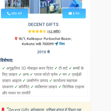
कॉल करें
ई-मेल
DECENT GIFTS
(
4.8 स्कोर
)
18/1, Kalikapur Purbachal Bazar,
Kolkata WB 700099
दिशा
2010 से
विशेषता:
✓
अनुकूलित 3D मोबाइल कवर प्रिंट
✓
टी-शर्ट
✓
बच्चों के
लिए उपहार
✓
अन्य
✓
ग्लास फोटो फ्रेम
✓
मग
✓
एलईडी
उपहार आइटम
✓
उत्कीर्णन उत्पाद
✓
कार्यालय सहायक
उपकरण
✓
कॉर्पोरेट
✓
व्यक्तिगत उपहार
✓
सिरेमिक टाइल्स
और पत्थर पर तस्वीरें
“
Decent Gifts कोलकाता, पश्चिम बंगाल में स्थित एक