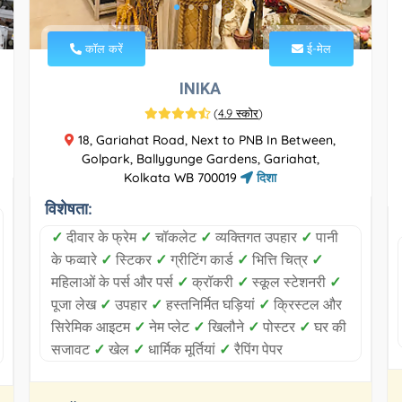
कॉल करें
ई-मेल
INIKA
(
4.9 स्कोर
)
18, Gariahat Road, Next to PNB In Between,
Golpark, Ballygunge Gardens, Gariahat,
Kolkata WB 700019
दिशा
विशेषता:
✓
दीवार के फ्रेम
✓
चॉकलेट
✓
व्यक्तिगत उपहार
✓
पानी
के फव्वारे
✓
स्टिकर
✓
ग्रीटिंग कार्ड
✓
भित्ति चित्र
✓
महिलाओं के पर्स और पर्स
✓
क्रॉकरी
✓
स्कूल स्टेशनरी
✓
पूजा लेख
✓
उपहार
✓
हस्तनिर्मित घड़ियां
✓
क्रिस्टल और
सिरेमिक आइटम
✓
नेम प्लेट
✓
खिलौने
✓
पोस्टर
✓
घर की
सजावट
✓
खेल
✓
धार्मिक मूर्तियां
✓
रैपिंग पेपर