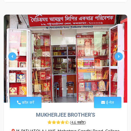
कॉल करें
ई-मेल
MUKHERJEE BROTHER'S
(
4.6 स्कोर
)