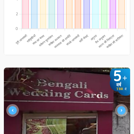
5
+
वर्ष
TBR
में