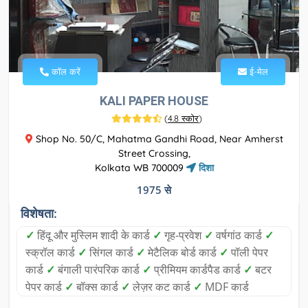
कॉल करें
ई-मेल
KALI PAPER HOUSE
(
4.8 स्कोर
)
Shop No. 50/C, Mahatma Gandhi Road, Near Amherst
Street Crossing,
Kolkata WB 700009
दिशा
1975 से
विशेषता:
✓
हिंदू और मुस्लिम शादी के कार्ड
✓
गृह-प्रवेश
✓
वर्षगांठ कार्ड
✓
स्क्रॉल कार्ड
✓
सिंगल कार्ड
✓
मेटैलिक बोर्ड कार्ड
✓
पॉली पेपर
कार्ड
✓
बंगाली पारंपरिक कार्ड
✓
प्रीमियम कार्डपैड कार्ड
✓
बटर
पेपर कार्ड
✓
बॉक्स कार्ड
✓
लेज़र कट कार्ड
✓
MDF कार्ड