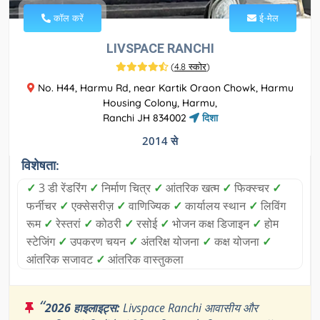
कॉल करें
ई-मेल
LIVSPACE RANCHI
(
4.8 स्कोर
)
No. H44, Harmu Rd, near Kartik Oraon Chowk, Harmu
Housing Colony, Harmu,
Ranchi JH 834002
दिशा
2014 से
विशेषता:
✓
3 डी रेंडरिंग
✓
निर्माण चित्र
✓
आंतरिक खत्म
✓
फिक्स्चर
✓
फर्नीचर
✓
एक्सेसरीज़
✓
वाणिज्यिक
✓
कार्यालय स्थान
✓
लिविंग
रूम
✓
रेस्तरां
✓
कोठरी
✓
रसोई
✓
भोजन कक्ष डिजाइन
✓
होम
स्टेजिंग
✓
उपकरण चयन
✓
अंतरिक्ष योजना
✓
कक्ष योजना
✓
आंतरिक सजावट
✓
आंतरिक वास्तुकला
“
2026 हाइलाइट्स:
Livspace Ranchi आवासीय और