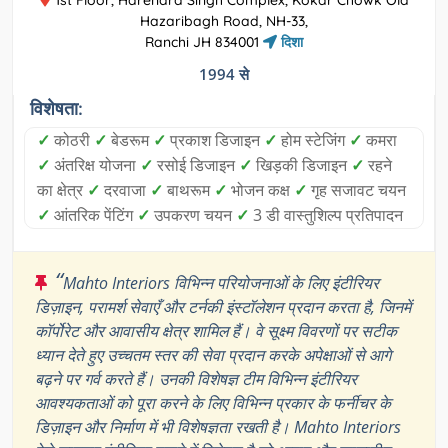
1st Floor, Harendra Singh Complex, Kokar Chowk Old
Hazaribagh Road, NH-33,
Ranchi JH 834001
दिशा
1994 से
विशेषता:
✓
कोठरी
✓
बेडरूम
✓
प्रकाश डिजाइन
✓
होम स्टेजिंग
✓
कमरा
✓
अंतरिक्ष योजना
✓
रसोई डिजाइन
✓
खिड़की डिजाइन
✓
रहने
का क्षेत्र
✓
दरवाजा
✓
बाथरूम
✓
भोजन कक्ष
✓
गृह सजावट चयन
✓
आंतरिक पेंटिंग
✓
उपकरण चयन
✓
3 डी वास्तुशिल्प प्रतिपादन
“
Mahto Interiors विभिन्न परियोजनाओं के लिए इंटीरियर
डिज़ाइन, परामर्श सेवाएँ और टर्नकी इंस्टॉलेशन प्रदान करता है, जिनमें
कॉर्पोरेट और आवासीय क्षेत्र शामिल हैं। वे सूक्ष्म विवरणों पर सटीक
ध्यान देते हुए उच्चतम स्तर की सेवा प्रदान करके अपेक्षाओं से आगे
बढ़ने पर गर्व करते हैं। उनकी विशेषज्ञ टीम विभिन्न इंटीरियर
आवश्यकताओं को पूरा करने के लिए विभिन्न प्रकार के फर्नीचर के
डिज़ाइन और निर्माण में भी विशेषज्ञता रखती है। Mahto Interiors