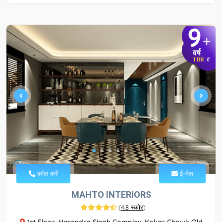
9
+
वर्ष
TBR
में
कॉल करें
ई-मेल
MAHTO INTERIORS
(
4.8 स्कोर
)