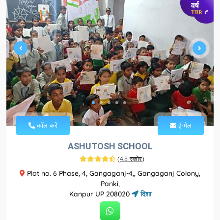
वर्ष
TBR
में
कॉल करें
ई-मेल
ASHUTOSH SCHOOL
(
4.8 स्कोर
)
Plot no. 6 Phase, 4, Gangaganj-4,, Gangaganj Colony,
Panki,
Kanpur UP 208020
दिशा