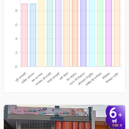
6
+
वर्ष
TBR
में