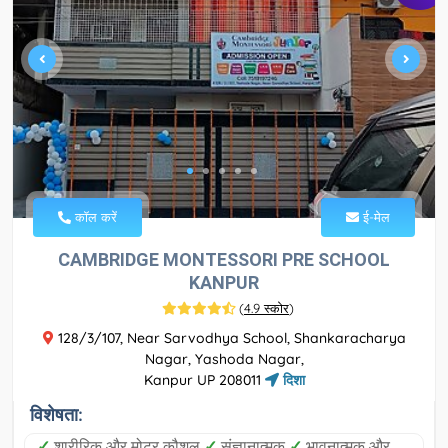
कॉल करें
ई-मेल
CAMBRIDGE MONTESSORI PRE SCHOOL
KANPUR
(
4.9 स्कोर
)
128/3/107, Near Sarvodhya School, Shankaracharya
Nagar, Yashoda Nagar,
Kanpur UP 208011
दिशा
विशेषता:
✓
शारीरिक और मोटर कौशल
✓
संज्ञानात्मक
✓
भावनात्मक और