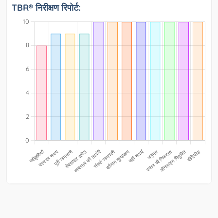
TBR® निरीक्षण रिपोर्ट: