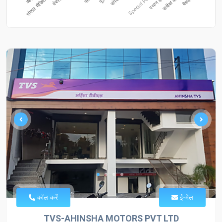
कॉल करें
ई-मेल
TVS-AHINSHA MOTORS PVT LTD