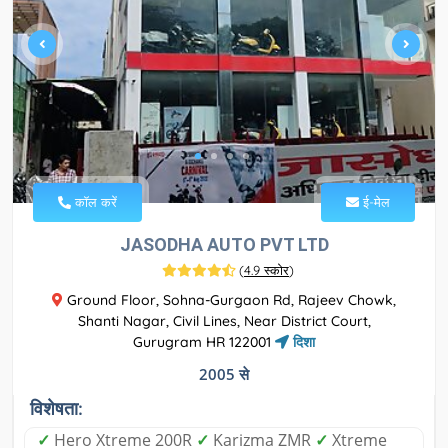
कॉल करें
ई-मेल
JASODHA AUTO PVT LTD
(
4.9 स्कोर
)
Ground Floor, Sohna-Gurgaon Rd, Rajeev Chowk,
Shanti Nagar, Civil Lines, Near District Court,
Gurugram HR 122001
दिशा
2005 से
विशेषता:
✓
Hero Xtreme 200R
✓
Karizma ZMR
✓
Xtreme