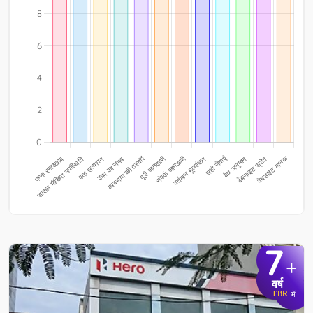
7
+
वर्ष
TBR
में