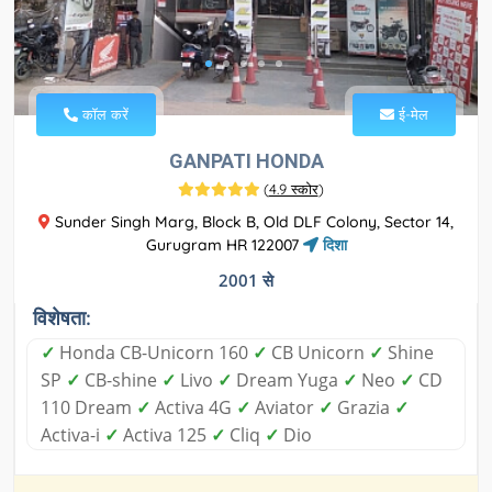
कॉल करें
ई-मेल
GANPATI HONDA
(
4.9 स्कोर
)
Sunder Singh Marg, Block B, Old DLF Colony, Sector 14,
Gurugram HR 122007
दिशा
2001 से
विशेषता:
✓
Honda CB-Unicorn 160
✓
CB Unicorn
✓
Shine
SP
✓
CB-shine
✓
Livo
✓
Dream Yuga
✓
Neo
✓
CD
110 Dream
✓
Activa 4G
✓
Aviator
✓
Grazia
✓
Activa-i
✓
Activa 125
✓
Cliq
✓
Dio