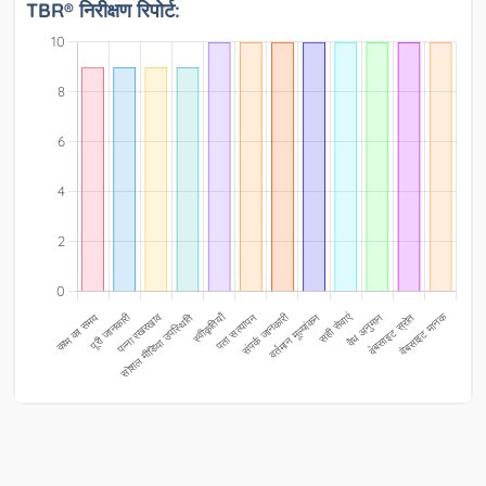
TBR® निरीक्षण रिपोर्ट: