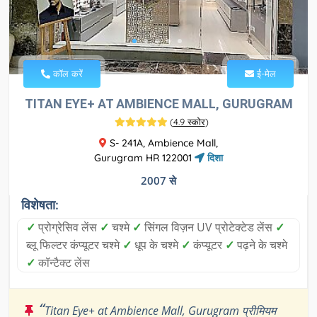
कॉल करें
ई-मेल
TITAN EYE+ AT AMBIENCE MALL, GURUGRAM
(
4.9 स्कोर
)
S- 241A, Ambience Mall,
Gurugram HR 122001
दिशा
2007 से
विशेषता:
✓
प्रोग्रेसिव लेंस
✓
चश्मे
✓
सिंगल विज़न UV प्रोटेक्टेड लेंस
✓
ब्लू फिल्टर कंप्यूटर चश्मे
✓
धूप के चश्मे
✓
कंप्यूटर
✓
पढ़ने के चश्मे
✓
कॉन्टैक्ट लेंस
“
Titan Eye+ at Ambience Mall, Gurugram प्रीमियम