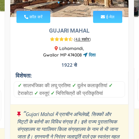
कॉल करें
ई-मेल
GUJARI MAHAL
(
4.8 स्कोर
)
Lohamandi,
Gwalior MP 474008
दिशा
1922 से
विशेषता:
✓
सालभंजिका की लघु प्रतिमा
✓
दुर्लभ कलाकृतियां
✓
टेराकोटा
✓
वस्तुएं
✓
भित्तिचित्रों की प्रतिकृतियां
“
Gujari Mahal में प्राचीन अभिलेखों, सिक्कों और
मिट्टी के बर्तनों का विविध संग्रह है। इसे राज्य पुरातात्त्विक
संग्रहालय या ग्वालियर किला संग्रहालय के नाम से भी जाना
जाता है। मृगनयनी ने निरंतर जलापूर्ति वाले एक स्वतंत्र महल