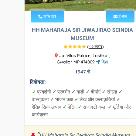
कॉल करें
ई-मेल
HH MAHARAJA SIR JIWAJIRAO SCINDIA
MUSEUM
(
4.9 स्कोर
)
Jai Vilas Palace, Lashkar,
Gwalior MP 474009
दिशा
1947 से
विशेषता:
✓
प्रदर्शनी
✓
प्रदर्शन
✓
गाड़ी
✓
दीर्घाएं
✓
संग्रह
✓
वास्तुकला
✓
भोजन कक्ष
✓
लेख और कलाकृतियां
✓
ऐतिहासिक उत्पाद
✓
पेंटिंग
✓
सजावटी कला
✓
मूर्तियां और
कार्यक्रम
“
HH Maharaja Sir Jiwajirao Scindia Museum