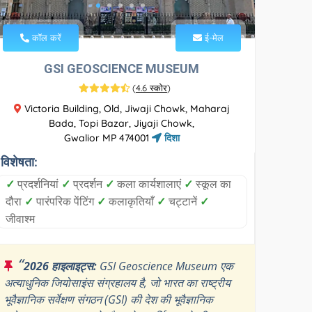
कॉल करें
ई-मेल
GSI GEOSCIENCE MUSEUM
(
4.6 स्कोर
)
Victoria Building, Old, Jiwaji Chowk, Maharaj
Bada, Topi Bazar, Jiyaji Chowk,
Gwalior MP 474001
दिशा
विशेषता:
✓
प्रदर्शनियां
✓
प्रदर्शन
✓
कला कार्यशालाएं
✓
स्कूल का
दौरा
✓
पारंपरिक पेंटिंग
✓
कलाकृतियाँ
✓
चट्टानें
✓
जीवाश्म
“
2026 हाइलाइट्स:
GSI Geoscience Museum एक
अत्याधुनिक जियोसाइंस संग्रहालय है, जो भारत का राष्ट्रीय
भूवैज्ञानिक सर्वेक्षण संगठन (GSI) की देश की भूवैज्ञानिक