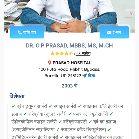
कॉल करें
ई-मेल
DR. O.P. PRASAD, MBBS, MS, M.CH
(
4.8 स्कोर
)
PRASAD HOSPITAL
100 Futa Road Pilibhit Bypass,
Bareilly UP 243122
दिशा
2003 से
विशेषता:
✓
ब्रेन ट्यूमर सर्जरी
✓
स्पाइन सर्जरी
✓
स्पाइनल कॉर्ड इंजरी का
इलाज
✓
सेरेब्रोवास्कुलर सर्जरी
✓
फंक्शनल न्यूरोसर्जरी
✓
एंडोस्कोपिक स्पाइन सर्जरी
✓
वर्टेब्रोप्लास्टी
✓
दर्द का इलाज
(ट्राइजेमिनल न्यूराल्जिया
✓
स्पाइनल कॉर्ड स्टिमुलेशन)
✓
ट्रॉमेटिक ब्रेन इंजरी सर्जरी
✓
सर्वाइकल स्पोंडिलोसिस का इलाज