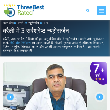
बेस्ट रेटेड
बरैली
न्यूरोसर्जन
EN
बरैली में 3 सर्वश्रेष्ठ न्यूरोसर्जन
बरैली, उत्तर प्रदेश में विशेषज्ञों द्वारा अनुशंसित शीर्ष 3 न्यूरोसर्जन। हमारे सभी न्यूरोसर्जन
कठोर
50-अंक निरीक्षण
का सामना करते हैं, जिसमें ग्राहक समीक्षाएं, इतिहास, शिकायत,
रेटिंग्स, संतुष्टि, विश्वास, लागत और उनकी सामान्य उत्कृष्टता शामिल है। आप सबसे
बेहतरीन के ही हकदार हैं!
7
+
वर्ष
TBR
में