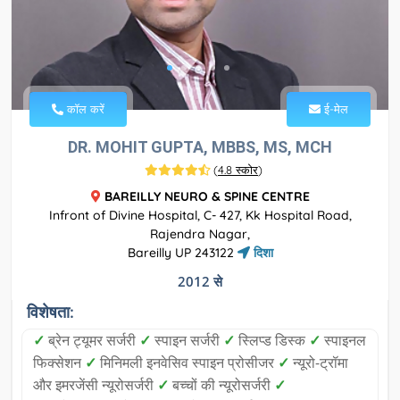
कॉल करें
ई-मेल
DR. MOHIT GUPTA, MBBS, MS, MCH
(
4.8 स्कोर
)
BAREILLY NEURO & SPINE CENTRE
Infront of Divine Hospital, C- 427, Kk Hospital Road,
Rajendra Nagar,
Bareilly UP 243122
दिशा
2012 से
विशेषता:
✓
ब्रेन ट्यूमर सर्जरी
✓
स्पाइन सर्जरी
✓
स्लिप्ड डिस्क
✓
स्पाइनल
फिक्सेशन
✓
मिनिमली इनवेसिव स्पाइन प्रोसीजर
✓
न्यूरो-ट्रॉमा
और इमरजेंसी न्यूरोसर्जरी
✓
बच्चों की न्यूरोसर्जरी
✓