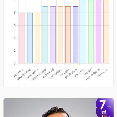
7
+
वर्ष
TBR
में