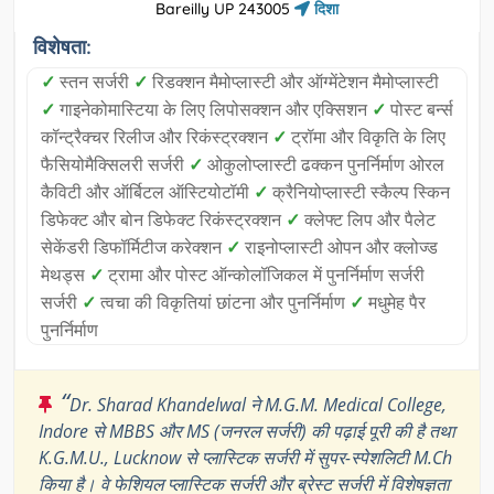
Bareilly UP 243005
दिशा
विशेषता:
✓
स्तन सर्जरी
✓
रिडक्शन मैमोप्लास्टी और ऑग्मेंटेशन मैमोप्लास्टी
✓
गाइनेकोमास्टिया के लिए लिपोसक्शन और एक्सिशन
✓
पोस्ट बर्न्स
कॉन्ट्रैक्चर रिलीज और रिकंस्ट्रक्शन
✓
ट्रॉमा और विकृति के लिए
फैसियोमैक्सिलरी सर्जरी
✓
ओकुलोप्लास्टी ढक्कन पुनर्निर्माण ओरल
कैविटी और ऑर्बिटल ऑस्टियोटॉमी
✓
क्रैनियोप्लास्टी स्कैल्प स्किन
डिफेक्ट और बोन डिफेक्ट रिकंस्ट्रक्शन
✓
क्लेफ्ट लिप और पैलेट
सेकेंडरी डिफॉर्मिटीज करेक्शन
✓
राइनोप्लास्टी ओपन और क्लोज्ड
मेथड्स
✓
ट्रामा और पोस्ट ऑन्कोलॉजिकल में पुनर्निर्माण सर्जरी
सर्जरी
✓
त्वचा की विकृतियां छांटना और पुनर्निर्माण
✓
मधुमेह पैर
पुनर्निर्माण
“
Dr. Sharad Khandelwal ने M.G.M. Medical College,
Indore से MBBS और MS (जनरल सर्जरी) की पढ़ाई पूरी की है तथा
K.G.M.U., Lucknow से प्लास्टिक सर्जरी में सुपर-स्पेशलिटी M.Ch
किया है। वे फेशियल प्लास्टिक सर्जरी और ब्रेस्ट सर्जरी में विशेषज्ञता