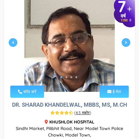
7
+
वर्ष
TBR
में
कॉल करें
ई-मेल
DR. SHARAD KHANDELWAL, MBBS, MS, M.CH
(
4.5 स्कोर
)
KHUSHLOK HOSPITAL
Sindhi Market, Pilibhit Road, Near Model Town Police
Chowki, Model Town,