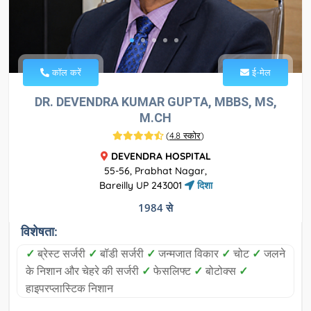
कॉल करें
ई-मेल
DR. DEVENDRA KUMAR GUPTA, MBBS, MS,
M.CH
(
4.8 स्कोर
)
DEVENDRA HOSPITAL
55-56, Prabhat Nagar,
Bareilly UP 243001
दिशा
1984 से
विशेषता:
✓
ब्रेस्ट सर्जरी
✓
बॉडी सर्जरी
✓
जन्मजात विकार
✓
चोट
✓
जलने
के निशान और चेहरे की सर्जरी
✓
फेसलिफ्ट
✓
बोटोक्स
✓
हाइपरप्लास्टिक निशान