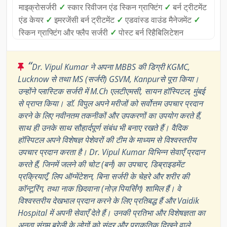
माइक्रोसर्जरी
✓
स्कार रिवीजन एंड स्किन ग्राफ्टिंग
✓
बर्न ट्रीटमेंट
एंड केयर
✓
इमरजेंसी बर्न ट्रीटमेंट
✓
एडवांस्ड वाउंड मैनेजमेंट
✓
स्किन ग्राफ्टिंग और फ्लैप सर्जरी
✓
पोस्ट बर्न रिहैबिलिटेशन
“
Dr. Vipul Kumar ने अपना MBBS की डिग्री KGMC,
Lucknow से तथा MS (सर्जरी) GSVM, Kanpurसे पूरा किया।
उन्होंने प्लास्टिक सर्जरी में M.Ch एलटीएमसी, सायन हॉस्पिटल, मुंबई
से प्राप्त किया। डॉ. विपुल अपने मरीजों को सर्वोत्तम उपचार प्रदान
करने के लिए नवीनतम तकनीकों और उपकरणों का उपयोग करते हैं,
साथ ही उनके साथ सौहार्दपूर्ण संबंध भी बनाए रखते हैं। वैदिक
हॉस्पिटल अपने विशेषज्ञ पेशेवरों की टीम के माध्यम से विश्वस्तरीय
उपचार प्रदान करता है। Dr. Vipul Kumar विभिन्न सेवाएँ प्रदान
करते हैं, जिनमें जलने की चोट (बर्न) का उपचार, डिब्राइडमेंट
प्रक्रियाएँ, लिप ऑग्मेंटेशन, बिना सर्जरी के चेहरे और शरीर की
कॉन्टूरिंग, तथा नाक छिदवाना (नोज़ पियर्सिंग) शामिल हैं। वे
विश्वस्तरीय देखभाल प्रदान करने के लिए प्रतिबद्ध हैं और Vaidik
Hospital में अपनी सेवाएँ देते हैं। उनकी प्रतिभा और विशेषज्ञता का
अनूठा संगम बरेली के लोगों को सुंदर और प्राकृतिक दिखने वाले