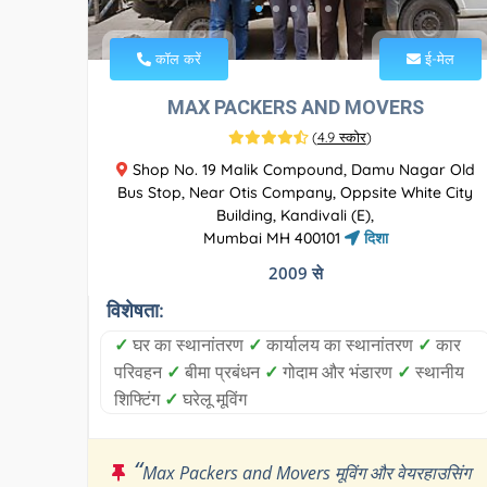
कॉल करें
ई-मेल
MAX PACKERS AND MOVERS
(
4.9 स्कोर
)
Shop No. 19 Malik Compound, Damu Nagar Old
Bus Stop, Near Otis Company, Oppsite White City
Building, Kandivali (E),
Mumbai MH 400101
दिशा
2009 से
विशेषता:
✓
घर का स्थानांतरण
✓
कार्यालय का स्थानांतरण
✓
कार
परिवहन
✓
बीमा प्रबंधन
✓
गोदाम और भंडारण
✓
स्थानीय
शिफ्टिंग
✓
घरेलू मूविंग
“
Max Packers and Movers मूविंग और वेयरहाउसिंग