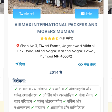
कॉल करें
ई-मेल
AIRMAX INTERNATIONAL PACKERS AND
MOVERS MUMBAI
(
4.8 स्कोर
)
Shop No.3, Tiwari Estate, Jogeshwari-Vikhroli
Link Road, Milind Nagar, Krishna Nagar, Powai,
Mumbai MH 400072
दिशा
सेवा क्षेत्र
2014 से
विशेषता:
✓
कार्यालय स्थानांतरण
✓
स्थानीय
✓
अंतर्राष्ट्रीय और
घरेलू स्थानांतरण
✓
लोडिंग और अनलोडिंग
✓
बीमा सेवाएं
✓
कार परिवहन
✓
घरेलू अंतरराज्यीय
✓
पैकिंग और
स्थानांतरण
✓
भंडारण
✓
आवासीय और वाणिज्यिक