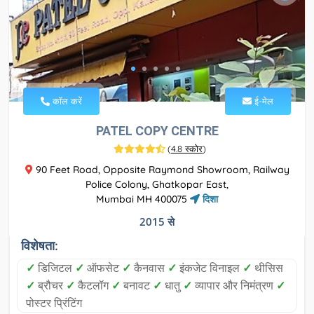
कॉल करें
ई-मेल
PATEL COPY CENTRE
(
4.8 स्कोर
)
90 Feet Road, Opposite Raymond Showroom, Railway
Police Colony, Ghatkopar East,
Mumbai MH 400075
दिशा
2015 से
विशेषता:
✓
डिजिटल
✓
ऑफसेट
✓
कैनवास
✓
इंकजेट विनाइल
✓
थीसिस
✓
ब्रौचर
✓
कैटलॉग
✓
बनावट
✓
धातु
✓
व्यापार और निमंत्रण
✓
पोस्टर प्रिंटिंग