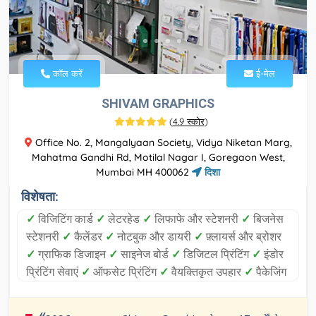
कॉल करें
ई-मेल
SHIVAM GRAPHICS
(
4.9 स्कोर
)
Office No. 2, Mangalyaan Society, Vidya Niketan Marg,
Mahatma Gandhi Rd, Motilal Nagar I, Goregaon West,
Mumbai MH 400062
दिशा
विशेषता:
✓
विजिटिंग कार्ड
✓
लेटरहेड
✓
लिफाफे और स्टेशनरी
✓
बिजनेस
स्टेशनरी
✓
कैलेंडर
✓
नोटबुक और डायरी
✓
फ़्लायर्स और ब्रोशर
✓
ग्राफिक डिजाइन
✓
साइनेज बोर्ड
✓
डिजिटल प्रिंटिंग
✓
इंडोर
प्रिंटिंग सेवाएं
✓
ऑफसेट प्रिंटिंग
✓
वैयक्तिकृत उपहार
✓
पैकेजिंग