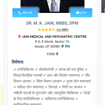
कॉल करें
ई-मेल
DR. M. K. JAIN, MBBS, DPM
(
4.8 स्कोर
)
JAIN MEDICAL AND PSYCHIATRIC CENTRE
E-6, E-block, Sector 51,
Noida UP 201301
दिशा
1996 से
विशेषता:
✓
मनोचिकित्सा
✓
सेक्सोलॉजी
✓
शराब की लत मुक्ति
✓
विवाह/वैवाहिक परामर्श
✓
बाल और किशोर समस्याएं
✓
नींद
विकार उपचार
✓
चिंता विकार उपचार
✓
पुरुष यौन समस्याएं
✓
महिला यौन समस्याएं
✓
सिरदर्द
✓
मिर्गी का उपचार
✓
नशीली दवाओं के दुरुपयोग और नशामुक्ति चिकित्सा
✓
जोड़ों
के लिए मनोचिकित्सा
✓
व्यक्तिगत मनोचिकित्सा
✓
मनोवैज्ञानिक समस्याएं