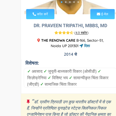
कॉल करें
ई-मेल
DR. PRAVEEN TRIPATHI, MBBS, MD
(
4.9 स्कोर
)
THE RENOWA CARE
B-166, Sector-51,
Noida UP 201301
दिशा
2014 से
विशेषता:
✓
अवसाद
✓
जुनूनी-बाध्यकारी विकार (ओसीडी)
✓
सिज़ोफ्रेनिया
✓
विशिष्ट भय
✓
सामान्यीकृत चिंता विकार
(जीएडी)
✓
सामाजिक चिंता विकार
“
डॉ. प्रवीण त्रिपाठी उन कुछ भारतीय डॉक्टरों में से एक
हैं, जिन्होंने प्रतिष्ठित यूनाइटेड स्टेट्स क्लिनिकल स्किल
एग्जामिनेशन पास किया है जो डॉक्टर की नैदानिक क्षमता का