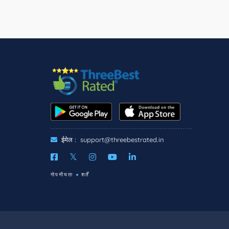
ईमेल :
support@threebestrated.in
गोपनीयता
शर्तें