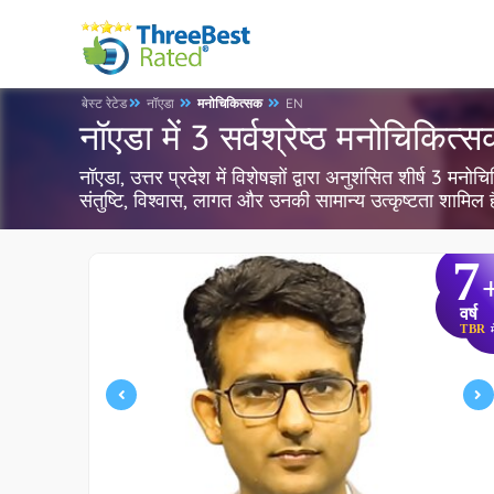
बेस्ट रेटेड
नॉएडा
मनोचिकित्सक
EN
नॉएडा में 3 सर्वश्रेष्ठ मनोचिकित्
नॉएडा, उत्तर प्रदेश में विशेषज्ञों द्वारा अनुशंसित शीर्ष 3
संतुष्टि, विश्वास, लागत और उनकी सामान्य उत्कृष्टता शामिल
7
वर्ष
TBR
म