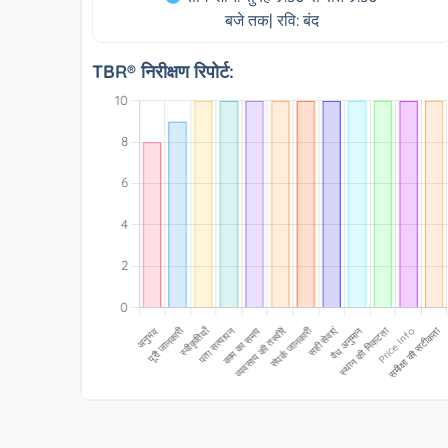
बजे तक| रवि: बंद
TBR® निरीक्षण रिपोर्ट: