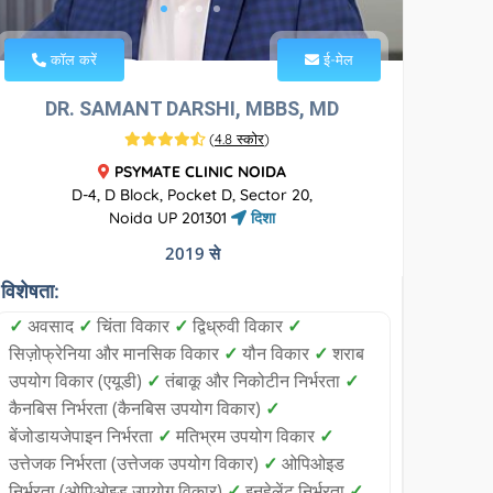
कॉल करें
ई-मेल
DR. SAMANT DARSHI, MBBS, MD
(
4.8 स्कोर
)
PSYMATE CLINIC NOIDA
D-4, D Block, Pocket D, Sector 20,
Noida UP 201301
दिशा
2019 से
विशेषता:
✓
अवसाद
✓
चिंता विकार
✓
द्विध्रुवी विकार
✓
सिज़ोफ्रेनिया और मानसिक विकार
✓
यौन विकार
✓
शराब
उपयोग विकार (एयूडी)
✓
तंबाकू और निकोटीन निर्भरता
✓
कैनबिस निर्भरता (कैनबिस उपयोग विकार)
✓
बेंजोडायजेपाइन निर्भरता
✓
मतिभ्रम उपयोग विकार
✓
उत्तेजक निर्भरता (उत्तेजक उपयोग विकार)
✓
ओपिओइड
निर्भरता (ओपिओइड उपयोग विकार)
✓
इनहेलेंट निर्भरता
✓