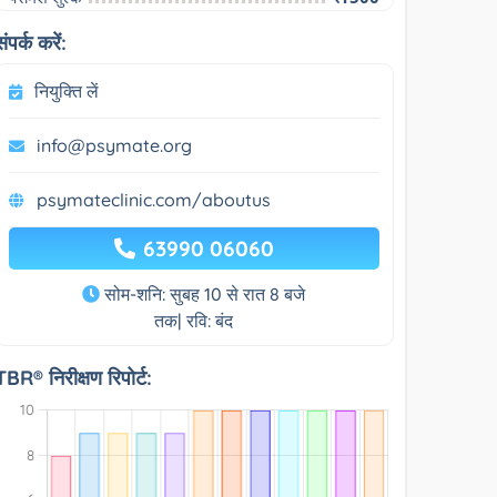
संपर्क करें:
नियुक्ति लें
info@psymate.org
psymateclinic.com/aboutus
63990 06060
सोम-शनि: सुबह 10 से रात 8 बजे
तक| रवि: बंद
TBR® निरीक्षण रिपोर्ट: