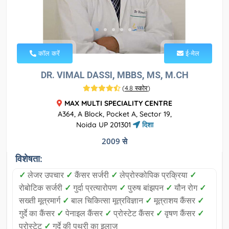
कॉल करें
ई-मेल
DR. VIMAL DASSI, MBBS, MS, M.CH
(
4.8 स्कोर
)
MAX MULTI SPECIALITY CENTRE
A364, A Block, Pocket A, Sector 19,
Noida UP 201301
दिशा
2009 से
विशेषता:
✓
लेजर उपचार
✓
कैंसर सर्जरी
✓
लेप्रोस्कोपिक प्रक्रिया
✓
रोबोटिक सर्जरी
✓
गुर्दा प्रत्यारोपण
✓
पुरुष बांझपन
✓
यौन रोग
✓
सख्ती मूत्रमार्ग
✓
बाल चिकित्सा मूत्रविज्ञान
✓
मूत्राशय कैंसर
✓
गुर्दे का कैंसर
✓
पेनाइल कैंसर
✓
प्रोस्टेट कैंसर
✓
वृषण कैंसर
✓
प्रोस्टेट
✓
गुर्दे की पथरी का इलाज