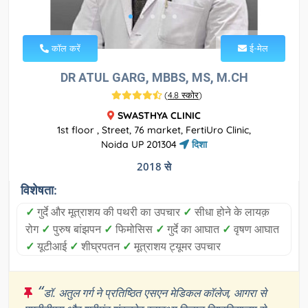
कॉल करें
ई-मेल
DR ATUL GARG, MBBS, MS, M.CH
(
4.8 स्कोर
)
SWASTHYA CLINIC
1st floor , Street, 76 market, FertiUro Clinic,
Noida UP 201304
दिशा
2018 से
विशेषता:
✓
गुर्दे और मूत्राशय की पथरी का उपचार
✓
सीधा होने के लायक़
रोग
✓
पुरुष बांझपन
✓
फिमोसिस
✓
गुर्दे का आघात
✓
वृषण आघात
✓
यूटीआई
✓
शीघ्रपतन
✓
मूत्राशय ट्यूमर उपचार
“
डॉ. अतुल गर्ग ने प्रतिष्ठित एसएन मेडिकल कॉलेज, आगरा से