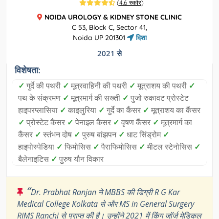
(
4.6 स्कोर
)
NOIDA UROLOGY & KIDNEY STONE CLINIC
C 53, Block C, Sector 41,
Noida UP 201301
दिशा
2021 से
विशेषता:
✓
गुर्दे की पथरी
✓
मूत्रवाहिनी की पथरी
✓
मूत्राशय की पथरी
✓
पथ के संक्रमण
✓
मूत्रमार्ग की सख्ती
✓
पुजो रुकावट प्रोस्टेट
हाइपरप्लासिया
✓
काइलुरिया
✓
गुर्दे का कैंसर
✓
मूत्राशय का कैंसर
✓
प्रोस्टेट कैंसर
✓
पेनाइल कैंसर
✓
वृषण कैंसर
✓
मूत्रमार्ग का
कैंसर
✓
स्तंभन दोष
✓
पुरुष बांझपन
✓
धाट सिंड्रोम
✓
हाइपोस्पेडिया
✓
फिमोसिस
✓
पैराफिमोसिस
✓
मीटल स्टेनोसिस
✓
बैलेनाइटिस
✓
पुरुष यौन विकार
“
Dr. Prabhat Ranjan ने MBBS की डिग्री R G Kar
Medical College Kolkata से और MS in General Surgery
RIMS Ranchi से प्राप्त की है। उन्होंने 2021 में किंग जॉर्ज मेडिकल