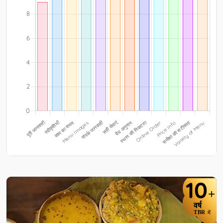
10
+
वर्ष
TBR
में