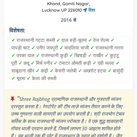
Khand, Gomti Nagar,
Lucknow UP 226010
दिशा
2016 से
विशेषता:
✓
राजस्थानी गट्टा सब्जी
✓
दाल बड़ी-चूरमा
✓
वेज रोल्स
✓
पापड़ी चाट
✓
पनीर जयपुरी
✓
मादलिया भाजी
✓
राजस्थानी गरारा
✓
तरका दाल
✓
राजस्थानी कुड़ी
✓
खिचड़ी
✓
राखीर
✓
कुट्टू
पूरी
✓
कद्दू
✓
मिर्च पनीर
✓
टमाटर ओमती कड़ी
✓
दही भल्ला
✓
साबूदाना खीर
✓
कढ़ी
✓
केसरी जलेबी
✓
अखरोट हटवा
✓
बासुंदी
✓
चूरमा
✓
केला की सब्जी
“
Shree Rajbhog प्रामाणिक राजस्थानी और गुजराती व्यंजन
प्रस्तुत करता है। रेस्टोरेंट की टीम ताज़े व्यंजन तैयार करने के लिए
उच्च गुणवत्ता वाली सामग्री का उपयोग करती है। श्री राजभोग टेबल
सर्विस के साथ राजस्थानी व्यंजन परोसता है। वे एक शुद्ध शाकाहारी
रॉयल थाली प्रदान करते हैं, जिसमें लगभग 30 आइटम शामिल होते
हैं। यह थाली एक ही प्लेट में राजस्थान के स्वाद को दर्शाती है। जैन