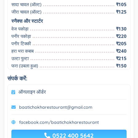
सादा चावल (ऑल्ट)
₹105
जीरा चावल (ऑल्ट)
₹125
स्नैक्स और स्टार्टर
वेज पकोड़ा
₹130
पनीर पकोड़ा
₹220
पनीर टिक्की
₹205
हरा भरा कबाब
₹240
उल्टा पुल्टा
₹215
फरा (उबला हुआ)
₹150
संपर्क करें:
ऑनलाइन ऑर्डर
baatichokharestaurant@gmail.com
facebook.com/baatichokharestaurant
0522 400 5642