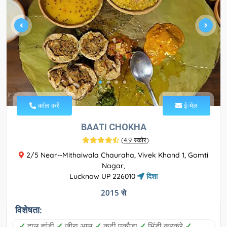
कॉल करें
ई-मेल
BAATI CHOKHA
(
4.9 स्कोर
)
2/5 Near--Mithaiwala Chauraha, Vivek Khand 1, Gomti
Nagar,
Lucknow UP 226010
दिशा
2015 से
विशेषता:
✓
दाल हांडी
✓
जीरा आलू
✓
कढ़ी पकौड़ा
✓
भिंडी कुरकुरे
✓