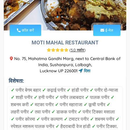
कॉल करें
ई-मेल
MOTI MAHAL RESTAURANT
(
5.0 स्कोर
)
No. 75, Mahatma Gandhi Marg, next to Central Bank of
India, Sushanpura, Lalbagh,
Lucknow UP 226001
दिशा
विशेषता:
✓
पनीर बेगम बहार
✓
कढ़ाई पनीर
✓
हांडी पनीर
✓
पनीर दो-प्याजा
✓
शाही पनीर
✓
हनी पनीर
✓
पनीर लबाबदार
✓
पालक पनीर
✓
शबनम करी
✓
मटका पनीर
✓
पनीर महाराजा
✓
कूची पनीर
✓
लहरी पनीर
✓
तवा पनीर
✓
डाकक पनीर
✓
पनीर टिक्का मसाला
✓
पनीर कोरमा
✓
पनीर कल्याण
✓
टमाटर पनीर
✓
शबनम पनीर
✓
स्पेशल मशरूम पालक पनीर
✓
हैदराबादी वेज हांडी
✓
पनीर टिक्का.