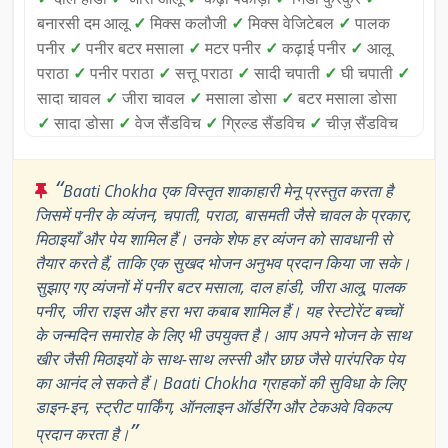
बनारसी दम आलू
✓
मिक्स कलौजी
✓
मिक्स वेजिटेबल
✓
पालक
पनीर
✓
पनीर बटर मसाला
✓
मटर पनीर
✓
कढ़ाई पनीर
✓
आलू
पराठा
✓
पनीर पराठा
✓
सत्तू पराठा
✓
सादी चपाती
✓
घी चपाती
✓
सादा चावल
✓
जीरा चावल
✓
मसाला डोसा
✓
बटर मसाला डोसा
✓
सादा डोसा
✓
वेज सैंडविच
✓
ग्रिल्ड सैंडविच
✓
चीज़ सैंडविच
“
Baati Chokha एक विस्तृत शाकाहारी मेनू प्रस्तुत करता है
जिसमें पनीर के व्यंजन, चपाती, पराठा, बासमती जैसे चावल के प्रकार,
मिठाइयाँ और पेय शामिल हैं। उनके शेफ हर व्यंजन को सावधानी से
तैयार करते हैं, ताकि एक सुखद भोजन अनुभव प्रदान किया जा सके।
सुझाए गए व्यंजनों में पनीर बटर मसाला, दाल हांडी, जीरा आलू, पालक
पनीर, जीरा राइस और हरा भरा कबाब शामिल हैं। यह रेस्टोरेंट बच्चों
के जन्मदिन समारोह के लिए भी उपयुक्त है। आप अपने भोजन के साथ
खीर जैसी मिठाइयों के साथ-साथ लस्सी और छाछ जैसे पारंपरिक पेय
का आनंद ले सकते हैं। Baati Chokha ग्राहकों की सुविधा के लिए
डाइन-इन, स्ट्रीट पार्किंग, ऑनलाइन ऑर्डरिंग और टेकअवे विकल्प
”
प्रदान करता है।