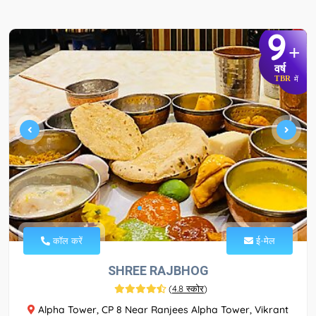
9
+
वर्ष
TBR
में
कॉल करें
ई-मेल
SHREE RAJBHOG
(
4.8 स्कोर
)
Alpha Tower, CP 8 Near Ranjees Alpha Tower, Vikrant