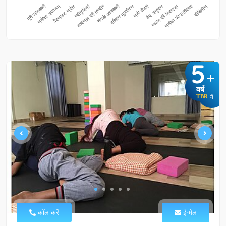
5
+
वर्ष
TBR
में
कॉल करें
ई-मेल