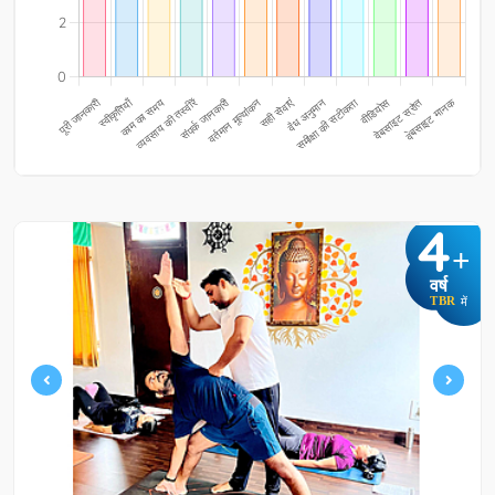
4
+
वर्ष
TBR
में