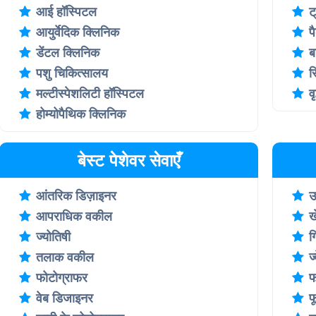
आई हॉस्पिटल
ट
आयुर्वेदिक क्लिनिक
प
डेंटल क्लिनिक
ब
पशु चिकित्सालय
र
मल्टीस्पेशलिटी हॉस्पिटल
व
होम्योपैथिक क्लिनिक
बेस्ट पेशेवर सेवाएँ
आंतरिक डिज़ाइनर
उ
आपराधिक वकील
ख
ज्योतिषी
ग
तलाक वकील
ज
फोटोग्राफर
फ
वेब डिजाइनर
फ