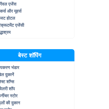
्रैवल एजेंस
ैकर्स और मूवर्स
जट होटल
िक्रूटमेंट एजेंसी
ृद्धाश्रम
बेस्ट शॉपिंग
पकरण भंडार
ेल दुकानें
िफ्ट शॉप्स
्वेलरी शॉप
र्नीचर स्टोर
ूलों की दुकान