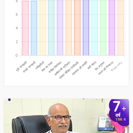
7
+
वर्ष
TBR
में