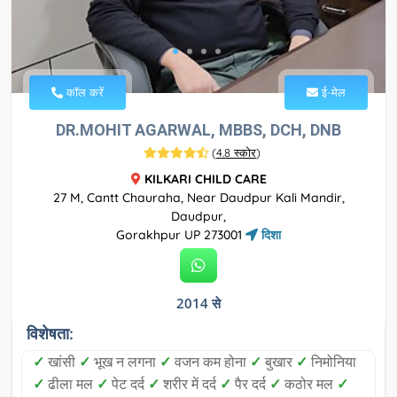
कॉल करें
ई-मेल
DR.MOHIT AGARWAL, MBBS, DCH, DNB
(
4.8 स्कोर
)
KILKARI CHILD CARE
27 M, Cantt Chauraha, Near Daudpur Kali Mandir,
Daudpur,
Gorakhpur UP 273001
दिशा
2014 से
विशेषता:
✓
खांसी
✓
भूख न लगना
✓
वजन कम होना
✓
बुखार
✓
निमोनिया
✓
ढीला मल
✓
पेट दर्द
✓
शरीर में दर्द
✓
पैर दर्द
✓
कठोर मल
✓