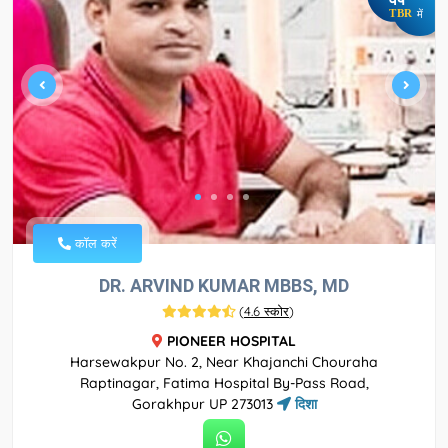
TBR
में
कॉल करें
DR. ARVIND KUMAR MBBS, MD
(
4.6 स्कोर
)
PIONEER HOSPITAL
Harsewakpur No. 2, Near Khajanchi Chouraha
Raptinagar, Fatima Hospital By-Pass Road,
Gorakhpur UP 273013
दिशा