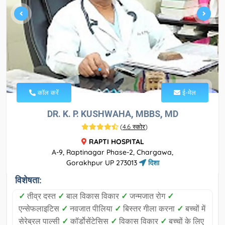
कॉल करें
ई-मेल
DR. K. P. KUSHWAHA, MBBS, MD
(
4.6 स्कोर
)
RAPTI HOSPITAL
A-9, Raptinagar Phase-2, Chargawa,
Gorakhpur UP 273013
दिशा
विशेषता:
✓
तीव्र दस्त
✓
बाल विकास विकार
✓
जन्मजात रोग
✓
एन्सेफलाइटिस
✓
नवजात पीलिया
✓
बिस्तर गीला करना
✓
बच्चों में
सेरेब्रल पाल्सी
✓
कॉर्डोसेंटेसिस
✓
विकास विकार
✓
बच्चों के लिए