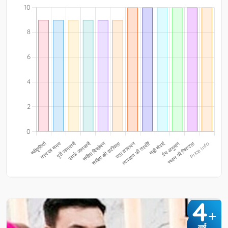
4
+
वर्ष