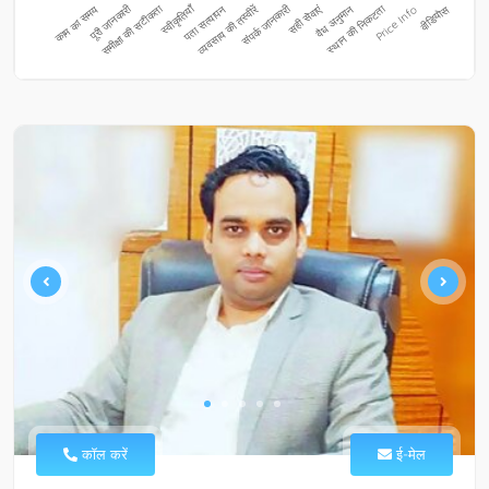
कॉल करें
ई-मेल