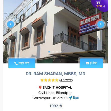
वर्ष
TBR
में
कॉल करें
ई-मेल
DR. RAM SHARAN, MBBS, MD
(
4.6 स्कोर
)
SACHIT HOSPITAL
Civil Lines, Bilandpur,
Gorakhpur UP 273001
दिशा
1992 से