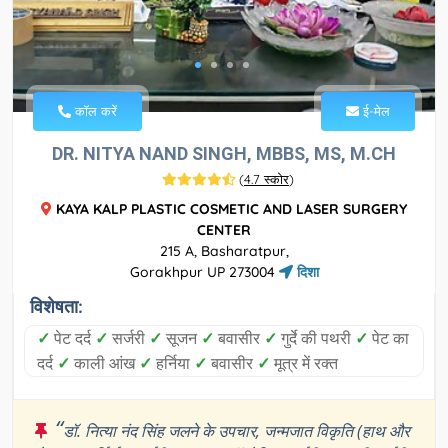
कॉल करें
ई-मेल
DR. NITYA NAND SINGH, MBBS, MS, M.CH
(
4.7 स्कोर
)
KAYA KALP PLASTIC COSMETIC AND LASER SURGERY
CENTER
215 A, Basharatpur,
Gorakhpur UP 273004
दिशा
विशेषता:
✓
पेट दर्द
✓
सर्जरी
✓
सूजन
✓
बवासीर
✓
गुर्दे की पथरी
✓
पेट का
दर्द
✓
काली आंख
✓
हर्निया
✓
बवासीर
✓
मूत्र में रक्त
“
डॉ. नित्या नंद सिंह जलने के उपचार, जन्मजात विकृति (हाथ और