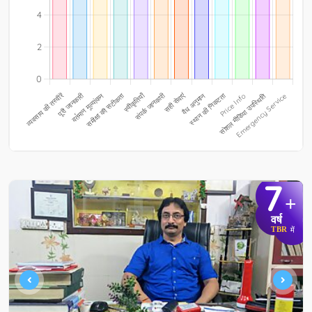
7
+
वर्ष
TBR
में