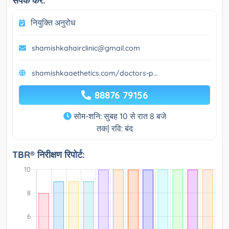
संपर्क करें:
नियुक्ति अनुरोध
shamishkahairclinic@gmail.com
shamishkaaethetics.com/doctors-p...
88876 79156
सोम-शनि: सुबह 10 से रात 8 बजे
तक| रवि: बंद
TBR® निरीक्षण रिपोर्ट: