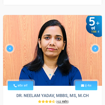
5
+
वर्ष
TBR
में
कॉल करें
ई-मेल
DR. NEELAM YADAV, MBBS, MS, M.CH
(
4.8 स्कोर
)